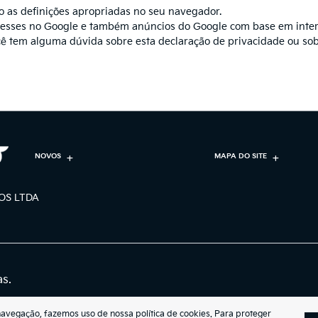
o as definições apropriadas no seu navegador.
resses no Google e também anúncios do Google com base em inter
ê tem alguma dúvida sobre esta declaração de privacidade ou sobre
NOVOS
MAPA DO SITE
OS LTDA
as.
navegação, fazemos uso de nossa política de cookies. Para proteger