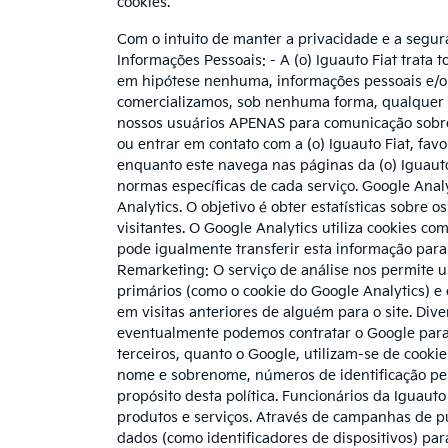
cookies.
Com o intuito de manter a privacidade e a segura
Informações Pessoais: - A (o) Iguauto Fiat trata
em hipótese nenhuma, informações pessoais e/o
comercializamos, sob nenhuma forma, qualquer in
nossos usuários APENAS para comunicação sobre
ou entrar em contato com a (o) Iguauto Fiat, fav
enquanto este navega nas páginas da (o) Iguauto
normas específicas de cada serviço. Google Anal
Analytics. O objetivo é obter estatísticas sobre 
visitantes. O Google Analytics utiliza cookies co
pode igualmente transferir esta informação para
Remarketing: O serviço de análise nos permite u
primários (como o cookie do Google Analytics) e 
em visitas anteriores de alguém para o site. Div
eventualmente podemos contratar o Google para ex
terceiros, quanto o Google, utilizam-se de cooki
nome e sobrenome, números de identificação pes
propósito desta política. Funcionários da Iguaut
produtos e serviços. Através de campanhas de pu
dados (como identificadores de dispositivos) par