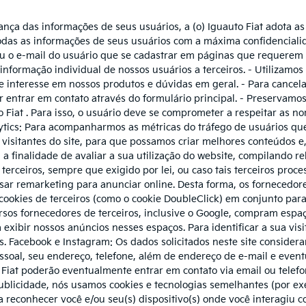
nça das informações de seus usuários, a (o) Iguauto Fiat adota as
 todas as informações de seus usuários com a máxima confidenciali
u o e-mail do usuário que se cadastrar em páginas que requerem
formação individual de nossos usuários a terceiros. - Utilizamos
 interesse em nossos produtos e dúvidas em geral. - Para cancel
or entrar em contato através do formulário principal. - Preservamo
 Fiat . Para isso, o usuário deve se comprometer a respeitar as 
ytics: Para acompanharmos as métricas do tráfego de usuários que 
os visitantes do site, para que possamos criar melhores conteúdos e,
m a finalidade de avaliar a sua utilização do website, compilando r
 terceiros, sempre que exigido por lei, ou caso tais terceiros pr
sar remarketing para anunciar online. Desta forma, os fornecedore
cookies de terceiros (como o cookie DoubleClick) em conjunto para
ersos fornecedores de terceiros, inclusive o Google, compram espa
ibir nossos anúncios nesses espaços. Para identificar a sua visit
es. Facebook e Instagram: Os dados solicitados neste site conside
soal, seu endereço, telefone, além de endereço de e-mail e event
o Fiat poderão eventualmente entrar em contato via email ou telef
blicidade, nós usamos cookies e tecnologias semelhantes (por exe
a reconhecer você e/ou seu(s) dispositivo(s) onde você interagiu c