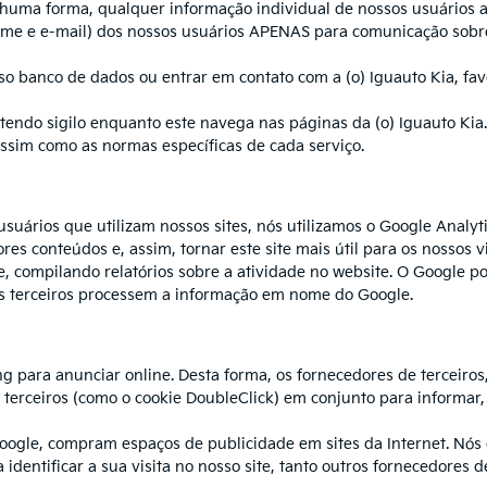
uma forma, qualquer informação individual de nossos usuários a 
ome e e-mail) dos nossos usuários APENAS para comunicação sobr
o banco de dados ou entrar em contato com a (o) Iguauto Kia, fav
endo sigilo enquanto este navega nas páginas da (o) Iguauto Kia.
ssim como as normas específicas de cada serviço.
ários que utilizam nossos sites, nós utilizamos o Google Analytics
res conteúdos e, assim, tornar este site mais útil para os nossos v
ite, compilando relatórios sobre a atividade no website. O Google 
tais terceiros processem a informação em nome do Google.
g para anunciar online. Desta forma, os fornecedores de terceiros
 terceiros (como o cookie DoubleClick) em conjunto para informar,
 Google, compram espaços de publicidade em sites da Internet. N
identificar a sua visita no nosso site, tanto outros fornecedores d