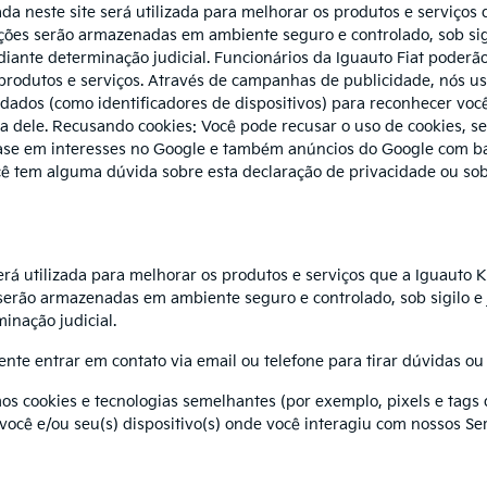
da neste site será utilizada para melhorar os produtos e serviços q
ções serão armazenadas em ambiente seguro e controlado, sob sig
diante determinação judicial. Funcionários da Iguauto Fiat poderã
 produtos e serviços. Através de campanhas de publicidade, nós u
 dados (como identificadores de dispositivos) para reconhecer você
ra dele. Recusando cookies: Você pode recusar o uso de cookies, s
ase em interesses no Google e também anúncios do Google com ba
cê tem alguma dúvida sobre esta declaração de privacidade ou sobr
rá utilizada para melhorar os produtos e serviços que a Iguauto K
serão armazenadas em ambiente seguro e controlado, sob sigilo e 
inação judicial.
nte entrar em contato via email ou telefone para tirar dúvidas ou
s cookies e tecnologias semelhantes (por exemplo, pixels e tags 
você e/ou seu(s) dispositivo(s) onde você interagiu com nossos Serv