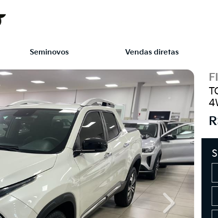
Seminovos
Vendas diretas
F
T
4
R
S
Next