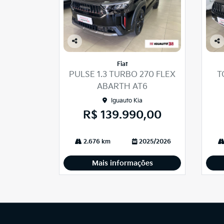
Co
Co
mp
mp
Fiat
arti
arti
PULSE 1.3 TURBO 270 FLEX
T
lhe
lhe
ABARTH AT6
Iguauto Kia
R$ 139.990,00
2.676 km
2025/2026
Mais informações