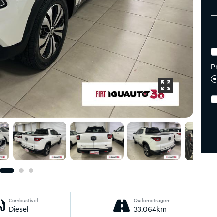
P
Combustível
Quilometragem
Diesel
33.064km