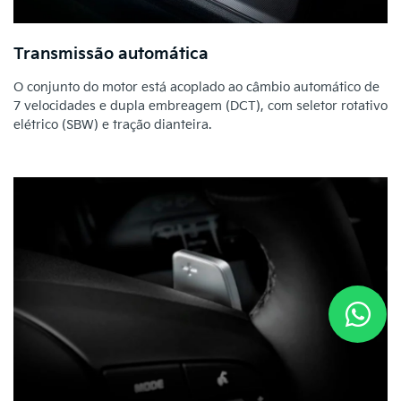
Transmissão automática
O conjunto do motor está acoplado ao câmbio automático de
7 velocidades e dupla embreagem (DCT), com seletor rotativo
elétrico (SBW) e tração dianteira.