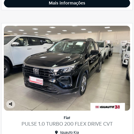
Mais informações
Co
mp
Fiat
arti
PULSE 1.0 TURBO 200 FLEX DRIVE CVT
lhe
Iguauto Kia