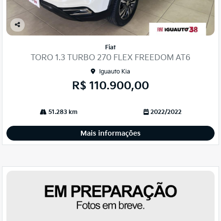
Co
mp
Fiat
arti
TORO 1.3 TURBO 270 FLEX FREEDOM AT6
lhe
Iguauto Kia
R$ 110.900,00
51.283 km
2022/2022
Mais informações