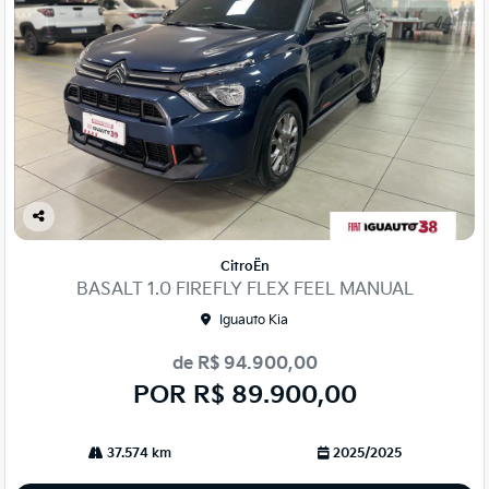
Co
mp
CitroËn
arti
BASALT 1.0 FIREFLY FLEX FEEL MANUAL
lhe
Iguauto Kia
de R$ 94.900,00
POR R$ 89.900,00
37.574 km
2025/2025