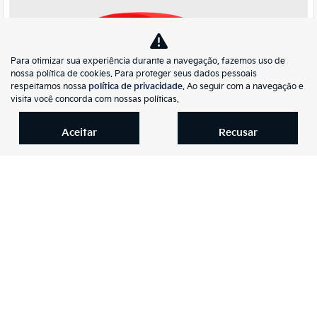
Para otimizar sua experiência durante a navegação, fazemos uso de
nossa política de cookies. Para proteger seus dados pessoais
respeitamos nossa
política de privacidade
. Ao seguir com a navegação e
visita você concorda com nossas políticas.
Co
Aceitar
Recusar
mp
Fiat
arti
TORO 1.3 TURBO 270 FLEX FREEDOM AT6
lhe
Iguauto Kia
R$ 114.900,00
58.399 km
2022/2023
Mais informações