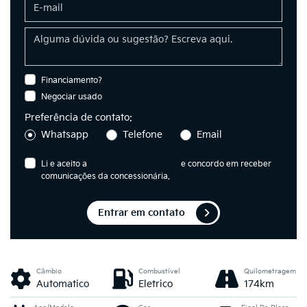
Financiamento?
Negociar usado
Preferência de contato:
Whatsapp
Telefone
Email
Li e aceito a
Política de Privacidade
e concordo em receber
comunicações da concessionária.
Entrar em contato
Câmbio
Combustível
Quilometragem
Automatico
Eletrico
174km