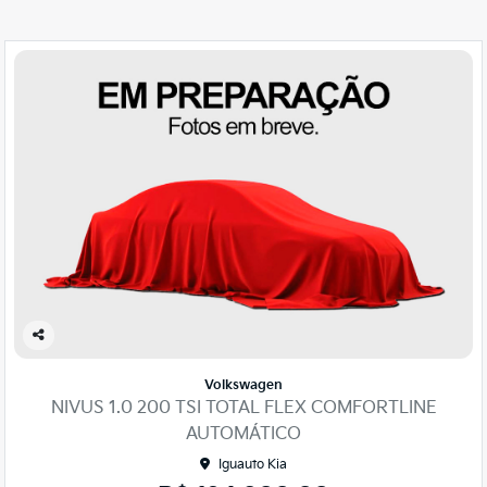
Co
mp
Volkswagen
arti
NIVUS 1.0 200 TSI TOTAL FLEX COMFORTLINE
lhe
AUTOMÁTICO
Iguauto Kia