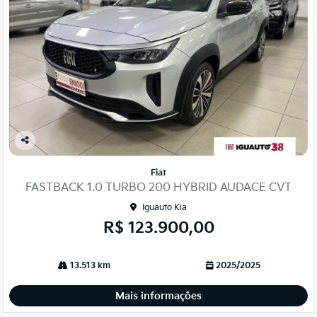
Co
mp
Fiat
arti
FASTBACK 1.0 TURBO 200 HYBRID AUDACE CVT
lhe
Iguauto Kia
R$ 123.900,00
13.513 km
2025/2025
Mais informações