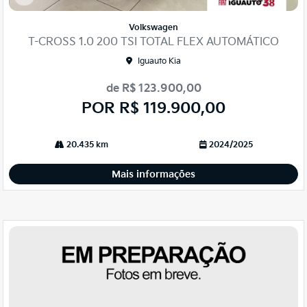
Co
mp
Volkswagen
arti
T-CROSS 1.0 200 TSI TOTAL FLEX AUTOMÁTICO
lhe
Iguauto Kia
de R$ 123.900,00
POR R$ 119.900,00
20.435 km
2024/2025
Mais informações