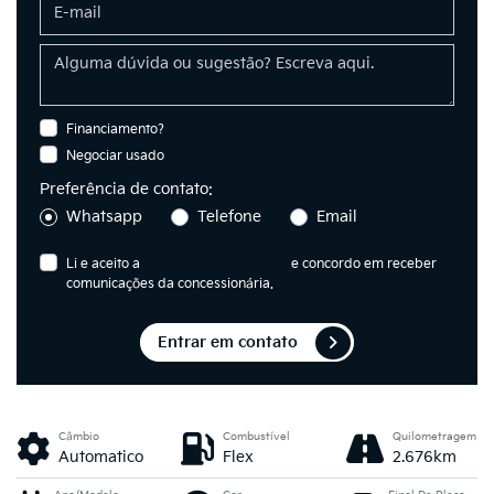
Financiamento?
Negociar usado
Preferência de contato:
Whatsapp
Telefone
Email
Li e aceito a
Política de Privacidade
e concordo em receber
comunicações da concessionária.
Entrar em contato
Câmbio
Combustível
Quilometragem
Automatico
Flex
2.676km